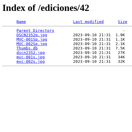
Index of /ediciones/42
Name
Last modified
Size
Parent Directory
                             -   

DSCN2352p.jpg
           2023-09-10 21:31  1.9K  

MVC-001Sp.jpg
           2023-09-10 21:31  1.1K  

MVC-002Sp.jpg
           2023-09-10 21:31  2.1K  

Thumbs.db
               2023-09-10 21:31  7.5K  

dscn2352.jpg
            2023-09-10 21:31   27K  

mvc-001s.jpg
            2023-09-10 21:31   34K  

mvc-002s.jpg