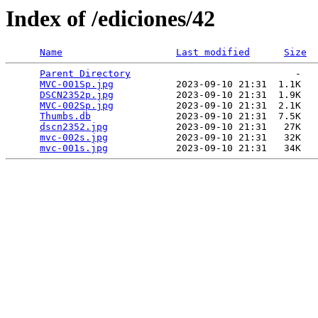
Index of /ediciones/42
Name
Last modified
Size
Parent Directory
                             -   

MVC-001Sp.jpg
           2023-09-10 21:31  1.1K  

DSCN2352p.jpg
           2023-09-10 21:31  1.9K  

MVC-002Sp.jpg
           2023-09-10 21:31  2.1K  

Thumbs.db
               2023-09-10 21:31  7.5K  

dscn2352.jpg
            2023-09-10 21:31   27K  

mvc-002s.jpg
            2023-09-10 21:31   32K  

mvc-001s.jpg