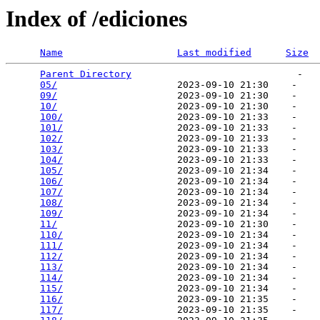
Index of /ediciones
Name
Last modified
Size
Parent Directory
                             -   

05/
                     2023-09-10 21:30    -   

09/
                     2023-09-10 21:30    -   

10/
                     2023-09-10 21:30    -   

100/
                    2023-09-10 21:33    -   

101/
                    2023-09-10 21:33    -   

102/
                    2023-09-10 21:33    -   

103/
                    2023-09-10 21:33    -   

104/
                    2023-09-10 21:33    -   

105/
                    2023-09-10 21:34    -   

106/
                    2023-09-10 21:34    -   

107/
                    2023-09-10 21:34    -   

108/
                    2023-09-10 21:34    -   

109/
                    2023-09-10 21:34    -   

11/
                     2023-09-10 21:30    -   

110/
                    2023-09-10 21:34    -   

111/
                    2023-09-10 21:34    -   

112/
                    2023-09-10 21:34    -   

113/
                    2023-09-10 21:34    -   

114/
                    2023-09-10 21:34    -   

115/
                    2023-09-10 21:34    -   

116/
                    2023-09-10 21:35    -   

117/
                    2023-09-10 21:35    -   
