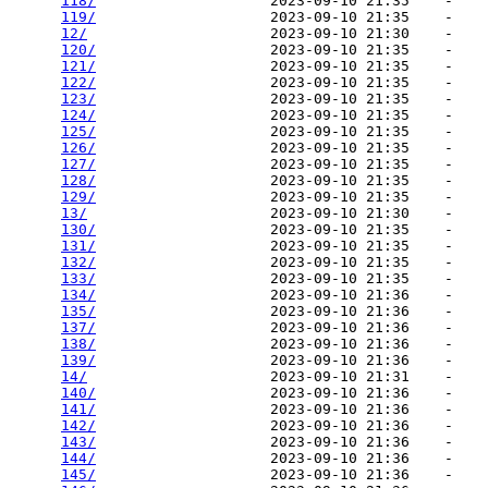
118/
                    2023-09-10 21:35    -   

119/
                    2023-09-10 21:35    -   

12/
                     2023-09-10 21:30    -   

120/
                    2023-09-10 21:35    -   

121/
                    2023-09-10 21:35    -   

122/
                    2023-09-10 21:35    -   

123/
                    2023-09-10 21:35    -   

124/
                    2023-09-10 21:35    -   

125/
                    2023-09-10 21:35    -   

126/
                    2023-09-10 21:35    -   

127/
                    2023-09-10 21:35    -   

128/
                    2023-09-10 21:35    -   

129/
                    2023-09-10 21:35    -   

13/
                     2023-09-10 21:30    -   

130/
                    2023-09-10 21:35    -   

131/
                    2023-09-10 21:35    -   

132/
                    2023-09-10 21:35    -   

133/
                    2023-09-10 21:35    -   

134/
                    2023-09-10 21:36    -   

135/
                    2023-09-10 21:36    -   

137/
                    2023-09-10 21:36    -   

138/
                    2023-09-10 21:36    -   

139/
                    2023-09-10 21:36    -   

14/
                     2023-09-10 21:31    -   

140/
                    2023-09-10 21:36    -   

141/
                    2023-09-10 21:36    -   

142/
                    2023-09-10 21:36    -   

143/
                    2023-09-10 21:36    -   

144/
                    2023-09-10 21:36    -   

145/
                    2023-09-10 21:36    -   
