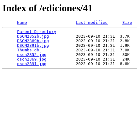
Index of /ediciones/41
Name
Last modified
Size
Parent Directory
                             -   

DSCN2352b.jpg
           2023-09-10 21:31  3.7K  

DSCN2369b.jpg
           2023-09-10 21:31  2.8K  

DSCN2391b.jpg
           2023-09-10 21:31  1.9K  

Thumbs.db
               2023-09-10 21:31  7.0K  

dscn2352.jpg
            2023-09-10 21:31   30K  

dscn2369.jpg
            2023-09-10 21:31   24K  

dscn2391.jpg