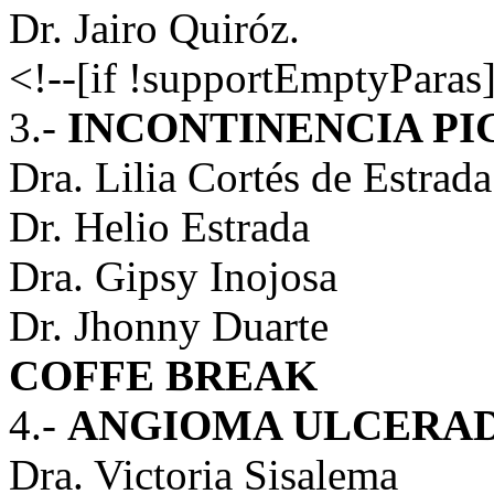
Dr. Jairo Quiróz.
<!--[if !supportEmptyParas]
3.-
INCONTINENCIA PI
Dra. Lilia Cortés de Estrada
Dr. Helio Estrada
Dra. Gipsy Inojosa
Dr. Jhonny Duarte
COFFE BREAK
4.-
ANGIOMA ULCERA
Dra. Victoria Sisalema