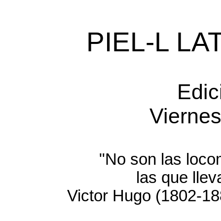
PIEL-L L
Edic
Vierne
"No son las locom
las que llevan y
Victor Hugo (1802-1885