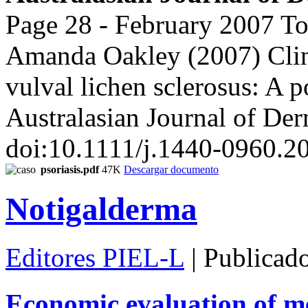
Page 28 - February 2007 To 
Amanda Oakley (2007) Clini
vulval lichen sclerosus: A p
Australasian Journal of Der
doi:10.1111/j.1440-0960.2
psoriasis.pdf
47K
Descargar documento
Notigalderma
Editores PIEL-L
| Publicad
Economic evaluation of m