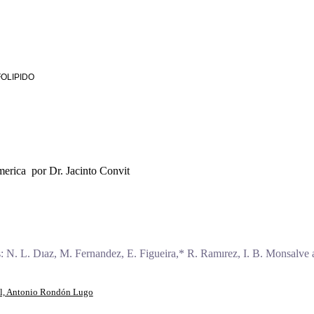
OLIPIDO
merica por Dr. Jacinto Convit
 N. L. Dıaz, M. Fernandez, E. Figueira,* R. Ramırez, I. B. Monsalve a
el, Antonio Rondón Lugo