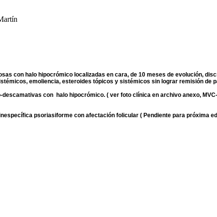
Martín
osas con halo hipocrómico localizadas en cara, de 10 meses de evolución, dis
stémicos, emoliencia, esteroides tópicos y sistémicos sin lograr remisión de 
-descamativas con halo hipocrómico. ( ver foto clínica en archivo anexo, MV
específica psoriasiforme con afectación folicular ( Pendiente para próxima edi