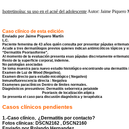
Isotretinoína: su uso en el acné del adolescente
Autor: Jaime Piquero 
Caso clínico de esta edición
Enviado por Jaime Piquero Martín
L.C.
Paciente femenina de 43 años quién consulta por presentar pápulas eritemat
Acude a tres dermatólogos previos quienes indican antimicóticos tópicos y si
“Dermatitis Psoriasiforme”.
Al momento de la evaluación presenta esas pápulas discretamente eritemato
Resto de la superficie corporal, indemne.
No patologías asociadas
Se toma muestra para nuevo estudio histológico encontrando una dermatitis in
Examen de Luz de Wood (Negativa).
Examen directo para estudio micológico ( Negativo)
Inmunofluorescencia directa : Negativa
Examenes paraclínicos Dentro de límites normales.
Diagnósticos presuntivos: Dermatitis seborreica petaloide
Psoriasis de localización atípica
Se presenta el caso para discusión diagnóstica y terapéutica
Casos clínicos pendientes
1.-Caso clínico, ¿Dermatitis por contacto?
Fotos clínicas: DSCN2162 , DSCN2160
Enviado por Rolando Hernandez