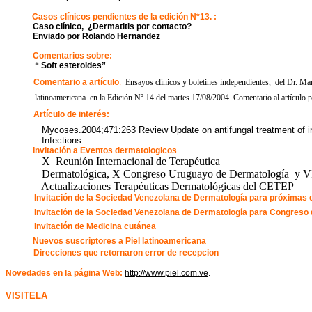
Casos clínicos pendientes de la edición N*13. :
Caso clínico, ¿Dermatitis por contacto?
Enviado por Rolando Hernandez
Comentarios sobre:
“ Soft esteroides”
Comentario a artículo
:
Ensayos clínicos y boletines independientes, del Dr. Ma
latinoamericana en la Edición Nº 14 del martes 17/08/2004. Comentario al artículo 
Artículo de interés:
Mycoses.2004;471:263 Review Update on antifungal treatment of
Infections
Invitación a Eventos dermatologicos
X Reunión Internacional de Terapéutica
Dermatológica, X Congreso Uruguayo de Dermatología y VI 
Actualizaciones Terapéuticas Dermatológicas del CETEP
Invitación de
la Sociedad Venezolana
de Dermatología para próximas e
Invitación de la Sociedad Venezolana de Dermatología para Congreso 
Invitación de Medicina cutánea
Nuevos suscriptores a Piel latinoamericana
Direcciones que retornaron error de recepcion
Novedades en la página Web:
http://www.piel.com.ve
.
VISITELA