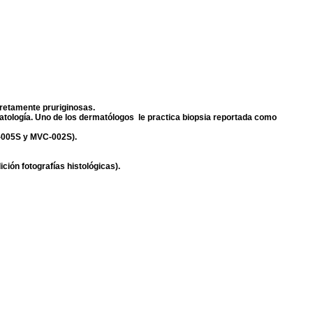
cretamente pruriginosas.
patología. Uno de los dermatólogos le practica biopsia reportada como
C-005S y MVC-002S).
ción fotografías histológicas).