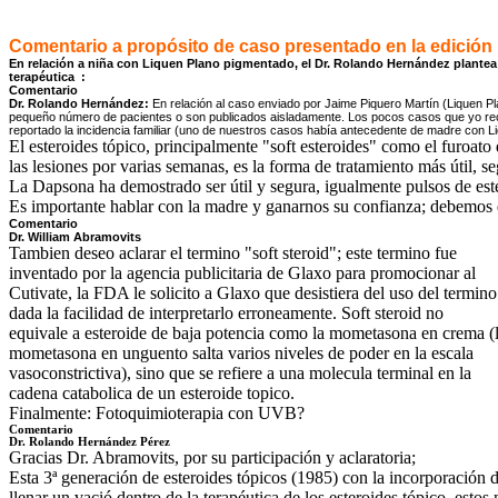
Comentario a propósito de caso presentado en la edición
En relación a niña con Liquen Plano pigmentado, el Dr. Rolando Hernández plantea 
terapéutica :
Comentario
Dr. Rolando Hernández:
En relación al caso enviado por Jaime Piquero Martín (Liquen Pl
pequeño número de pacientes o son publicados aisladamente. Los pocos casos que yo rec
reportado la incidencia familiar (uno de nuestros casos había antecedente de madre con Li
El esteroides tópico, principalmente "soft esteroides" como el furoa
las lesiones por varias semanas, es la forma de tratamiento más útil, 
La Dapsona ha demostrado ser útil y segura, igualmente pulsos de es
Es importante hablar con la madre y ganarnos su confianza; debemos e
Comentario
Dr. William Abramovits
Tambien deseo aclarar el termino "soft steroid"; este termino fue
inventado por la agencia publicitaria de Glaxo para promocionar al
Cutivate, la FDA le solicito a Glaxo que desistiera del uso del termi
dada la facilidad de interpretarlo erroneamente. Soft steroid no
equivale a esteroide de baja potencia como la mometasona en crema 
mometasona en unguento salta varios niveles de poder en la escala
vasoconstrictiva), sino que se refiere a una molecula terminal en la
cadena catabolica de un esteroide topico.
Finalmente: Fotoquimioterapia con UVB?
Comentario
Dr. Rolando Hernández Pérez
Gracias Dr. Abramovits, por su participación y aclaratoria;
Esta 3ª generación de esteroides tópicos (1985) con la incorporación
llenar un vació dentro de la terapéutica de los esteroides tópico, esto