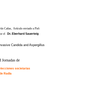
rtín Cañas, Artículo enviado a Piel-
por el
Dr. Eberhard Sauerteig
 invasive Candida and Aspergillus
Jornadas de
lecciones societarias
de Radla