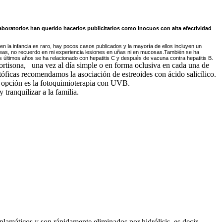
boratorios han querido hacerlos publicitarlos como inocuos con alta efectividad
en la infancia es raro, hay pocos casos publicados y la mayoría de ellos incluyen un
as, no recuerdo en mi experiencia lesiones en uñas ni en mucosas.También se ha
s últimos años se ha relacionado con hepatitis C y después de vacuna contra hepatitis B.
ortisona, una vez al día simple o en forma oclusiva en cada una de
rtóficas recomendamos la asociación de estreoides con ácido salicílico.
a opción es la fotoquimioterapia con UVB.
ranquilizar a la familia.
oplamáticos y son rápidamente eliminados por hidrólisis, es decir