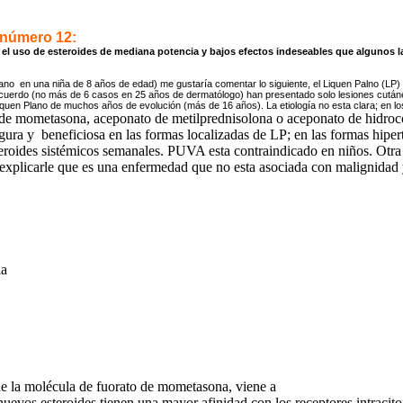
 número 12:
el uso de esteroides de mediana potencia y bajos efectos indeseables que algunos la
ano en una niña de 8 años de edad) me gustaría comentar lo siguiente, el Liquen Palno (LP) 
uerdo (no más de 6 casos en 25 años de dermatólogo) han presentado solo lesiones cutáne
quen Plano de muchos años de evolución (más de 16 años). La etiología no esta clara; en lo
to de mometasona, aceponato de metilprednisolona o aceponato de hidroc
segura y beneficiosa en las formas localizadas de LP; en las formas hipe
teroides sistémicos semanales. PUVA esta contraindicado en niños. Otr
xplicarle que es una enfermedad que no esta asociada con malignidad y t
no
(la
 de la molécula de fuorato de mometasona, viene a
s nuevos esteroides tienen una mayor afinidad con los receptores intracit