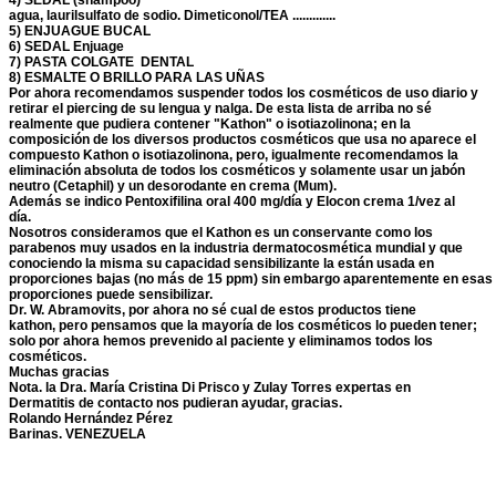
4) SEDAL (shampoo)
agua, laurilsulfato de sodio. Dimeticonol/TEA .............
5) ENJUAGUE BUCAL
6) SEDAL Enjuage
7) PASTA COLGATE DENTAL
8) ESMALTE O BRILLO PARA LAS UÑAS
Por ahora recomendamos suspender todos los cosméticos de uso diario y
retirar el piercing de su lengua y nalga. De esta lista de arriba no sé
realmente que pudiera contener "Kathon" o isotiazolinona; en la
composición de los diversos productos cosméticos que usa no aparece el
compuesto Kathon o isotiazolinona, pero, igualmente recomendamos la
eliminación absoluta de todos los cosméticos y solamente usar un jabón
neutro (Cetaphil) y un desorodante en crema (Mum).
Además se indico Pentoxifilina oral 400 mg/día y Elocon crema 1/vez al
día.
Nosotros consideramos que el Kathon es un conservante como los
parabenos muy usados en la industria dermatocosmética mundial y que
conociendo la misma su capacidad sensibilizante la están usada en
proporciones bajas (no más de 15 ppm) sin embargo aparentemente en esas
proporciones puede sensibilizar.
Dr. W. Abramovits, por ahora no sé cual de estos productos tiene
kathon, pero pensamos que la mayoría de los cosméticos lo pueden tener;
solo por ahora hemos prevenido al paciente y eliminamos todos los
cosméticos.
Muchas gracias
Nota.
la Dra. María
Cristina Di Prisco y Zulay Torres expertas en
Dermatitis de contacto nos pudieran ayudar, gracias.
Rolando Hernández Pérez
Barinas. VENEZUELA