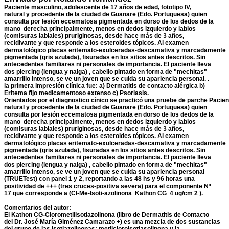
Paciente masculino, adolescente de 17 años de edad, fototipo IV,
natural y procedente de la ciudad de Guanare (Edo. Portuguesa) quien
consulta por lesión eccematosa pigmentada en dorso de los dedos de la
mano derecha principalmente, menos en dedos izquierdo y labios
(comisuras labiales) pruriginosas, desde hace más de 3 años,
recidivante y que responde a los esteroides tópicos. Al examen
dermatológico placas eritemato-exulceradas-descamativa y marcadamente
pigmentada (gris azulada), fisuradas en los sitios antes descritos. Sin
antecedentes familiares ni personales de importancia. El paciente lleva
dos piercing (lengua y nalga) , cabello pintado en forma de "mechitas"
amarrillo intenso, se ve un joven que se cuida su apariencia personal. .
la primera impresión clínica fue: a) Dermatitis de contacto alérgica b)
Eritema fijo medicamentoso extenso c) Psoriasis.
Orientados por el diagnostico cínico se practicó una pruebe de parche Pacien
natural y procedente de la ciudad de Guanare (Edo. Portuguesa) quien
consulta por lesión eccematosa pigmentada en dorso de los dedos de la
mano derecha principalmente, menos en dedos izquierdo y labios
(comisuras labiales) pruriginosas, desde hace más de 3 años,
recidivante y que responde a los esteroides tópicos. Al examen
dermatológico placas eritemato-exulceradas-descamativa y marcadamente
pigmentada (gris azulada), fisuradas en los sitios antes descritos. Sin
antecedentes familiares ni personales de importancia. El paciente lleva
dos piercing (lengua y nalga) , cabello pintado en forma de "mechitas"
amarrillo intenso, se ve un joven que se cuida su apariencia personal
(TRUETest) con panel 1 y 2, reportando a las 48 hs y 96 horas una
positividad de +++ (tres cruces-positiva severa) para el componente Nº
17 que corresponde a (Cl-Me-Isoti-azolinona Kathon CG 4 ug/cm 2 ).
Comentarios del autor:
El Kathon CG-Clorometilisotiazolinona (libro de Dermatitis de Contacto
del Dr. José María Giménez Camarazo +) es una mezcla de dos sustancias