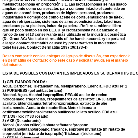
del grupo de las isotiazolinonas: metilcloroisotiasolinona y la
metilisotiazolinona en proporción 3:1. Las isotiazolinonas se han usado
ampliamente como conservates para contener intacto el contenido en
aguas de cosméticos, productos de higiene personal, productos
industriales y domésticos como aceite de corte, emulsiones de látex,
agua de refrigeración, sistemas de aires acondicionados, taladrinas,
productos para piscinas, industria papelera. Refiere también el libro
que en poco tiempo en los EE.UU. la isotiazolinona ha alcanzado el
rango de ser el 13 conservante más utilizado en la industria cosmética
(De Groot AC: Vesicular dermatitis of the hands secondary to perianal
allergic contact dermatitis caused by preservatives in moistened
toilet tissues. Contact Dermatitis 1997;36:173-4)
Deseo compartir con los colegas del grupo de discusión, con experiencia
en Dermatitis de Contacto o no este caso y solicitar ayuda en el manejo
del mismo.
LISTA DE POSIBLES CONTACTANTES IMPLICADOS EN SU DERMATITIS DE
1) GEL FIJADOR ROLDA:
Agua. Carbomer. Trietanolamina. Metilparabeno. Edencia. FDC azul Nº 1
2) PURENESS (gel antibacteriano)
Alcohol. Agua. Alcohol isopropilico. PEG-40 aceite de recino
hidrogenado, fragancias, crospolimeros de acrilato/c 10-30 alquil
acrilato. Etilendiamina.Tetrahidroxipropilica. extracto de alie
barbanensis. Acetato de tocoferilico. Metoxicinamato
octilico/metoxidibenzoilmetano butilico/salicilato octilico, FD8 azul
Nº 1/D8 (rojo nº 33 rosado)
3) AXE (Desodorante)
Alchol. (Alcoho etílico) Isobutane/butane/propane
(isobutano/butano/propano, fragance, sopropyl myristate (miristato de
isopropilo) (miristato de isopropilo) Triclosan (triclosano)