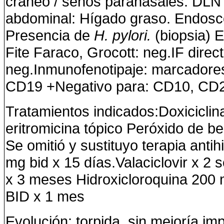
cráneo / senos paranasales: DLN
abdominal: Hígado graso. Endoscop
Presencia de
H. pylori.
(biopsia) 
Fite Faraco, Grocott: neg.IF direct
neg.Inmunofenotipaje: marcadore
CD19 +Negativo para: CD10, CD23
Tratamientos indicados:
Doxicicli
eritromicina tópico Peróxido de b
Se omitió y sustituyo terapia antih
mg bid x 15 días.Valaciclovir x 2
x 3 meses
Hidroxicloroquina 200
BID x 1 mes
Evolución
: torpida, sin mejoría im