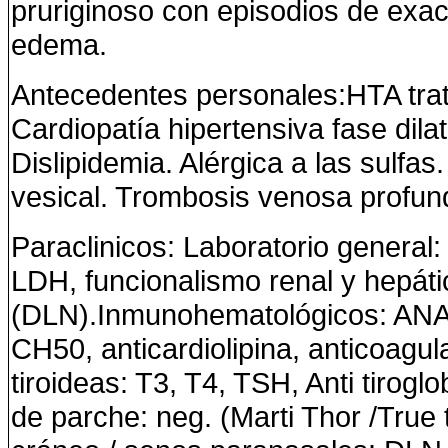
pruriginoso con episodios de exac
edema.
Antecedentes personales:
HTA tra
Cardiopatía hipertensiva fase dilat
Dislipidemia. Alérgica a las sulfa
vesical. Trombosis venosa profun
Paraclinicos:
Laboratorio general:
LDH, funcionalismo renal y hepáti
(DLN).Inmunohematológicos: ANA,
CH50, anticardiolipina, anticoagul
tiroideas: T3, T4, TSH, Anti tirog
de parche: neg. (Marti Thor /True